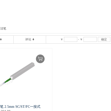
清洁笔
评论
￥
-
￥
确定
 2.5mm SC/ST/FC一按式