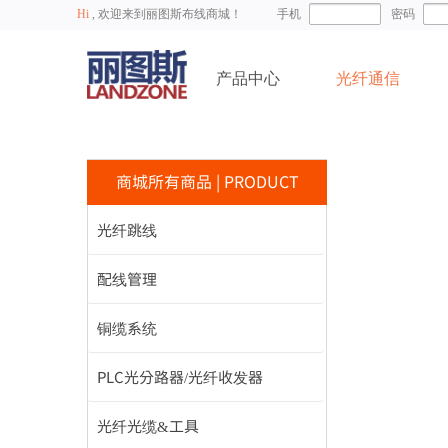
Hi
, 欢迎来到丽图斯布线商城！
手机
密码
产品中心
光纤通信
商城所有商品
|
PRODUCT
光纤跳线
配线管理
铜缆系统
PLC光分路器/光纤收发器
光纤光缆&工具