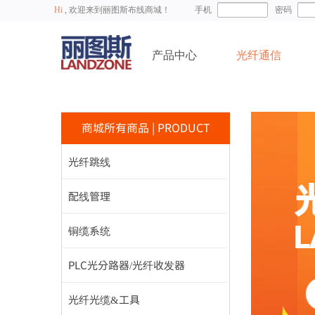
Hi
, 欢迎来到丽图斯布线商城！
手机
密码
产品中心
光纤通信
商城所有商品
|
PRODUCT
光纤跳线
配线管理
铜缆系统
PLC光分路器/光纤收发器
光纤光缆&工具