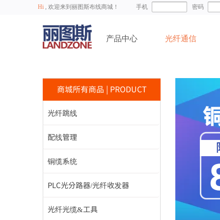
Hi
, 欢迎来到丽图斯布线商城！
手机
密码
产品中心
光纤通信
商城所有商品
|
PRODUCT
光纤跳线
配线管理
铜缆系统
PLC光分路器/光纤收发器
光纤光缆&工具