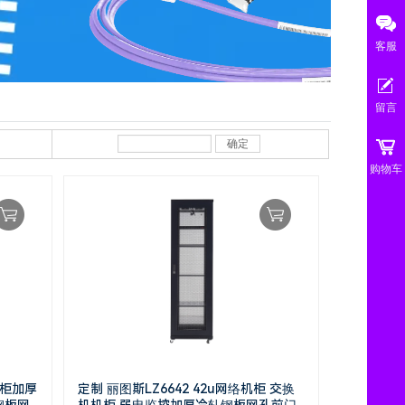
客服
留言
确定
购物车
机柜加厚
定制 丽图斯LZ6642 42u网络机柜 交换