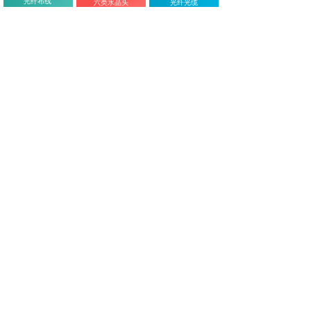
光纤布线
六类水晶头
光纤光缆
耦合器/法兰
默认排序
总价